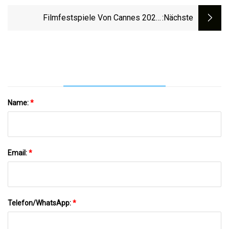
Reichsten Männer Eine Verkehrsstrafe In
Höhe Von 1 Cr
Filmfestspiele Von Cannes 2023:
:nächste
Filmpremieren, Partys Und Preisverleihung
Name:
*
Email:
*
Telefon/WhatsApp:
*