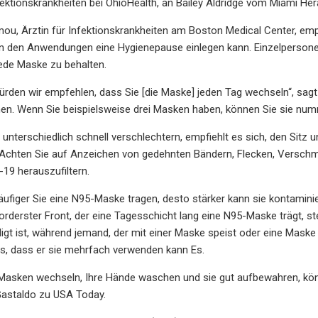
fektionskrankheiten bei OhioHealth, an Bailey Aldridge vom Miami Her
ou, Ärztin für Infektionskrankheiten am Boston Medical Center, em
 den Anwendungen eine Hygienepause einlegen kann. Einzelpersonen
jede Maske zu behalten.
ürden wir empfehlen, dass Sie [die Maske] jeden Tag wechseln“, sag
en. Wenn Sie beispielsweise drei Masken haben, können Sie sie num
unterschiedlich schnell verschlechtern, empfiehlt es sich, den Sitz 
Achten Sie auf Anzeichen von gedehnten Bändern, Flecken, Verschmu
-19 herauszufiltern.
äufiger Sie eine N95-Maske tragen, desto stärker kann sie kontamini
vorderster Front, der eine Tagesschicht lang eine N95-Maske trägt, 
gt ist, während jemand, der mit einer Maske speist oder eine Mask
s, dass er sie mehrfach verwenden kann Es.
 Masken wechseln, Ihre Hände waschen und sie gut aufbewahren, k
 Gastaldo zu USA Today.