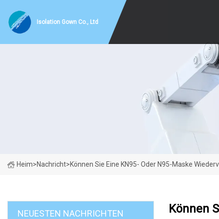
Isolation Gown Co., Ltd
Heim
>
Nachricht
>
Können Sie Eine KN95- Oder N95-Maske Wiederve
Können S
NEUESTEN NACHRICHTEN