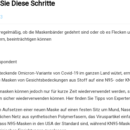
Sie Diese Schritte
23
regelmäßig, ob die Maskenbänder gedehnt sind oder ob es Flecken un
tern, beeinträchtigen können
espondent
teckende Omicron-Variante von Covid-19 im ganzen Land wütet, erm
re Masken von Gesichtsbedeckungen aus Stoff auf eine N95- oder 
asken können jedoch nur für kurze Zeit wiederverwendet werden, so
 sicher wiederverwenden können. Hier finden Sie Tipps von Experte
m Aufsetzen einer neuen Maske auf einen festen Sitz um Mund, Nas
ichen Netz aus synthetischen Polymerfasern, das Viruspartikel ein
dass N95-Masken in den USA der Standard sind, während KN95-Masken