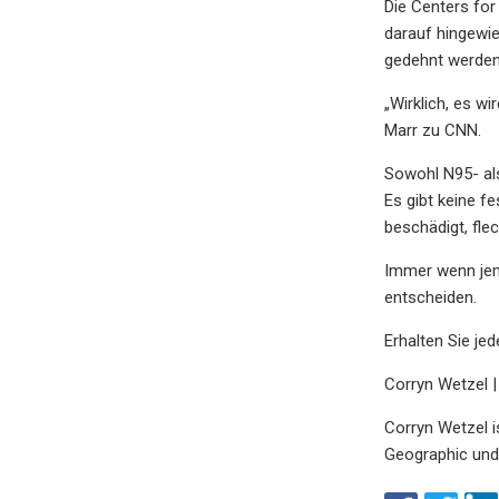
Die Centers fo
darauf hingewi
gedehnt werden
„Wirklich, es wi
Marr zu CNN.
Sowohl N95- al
Es gibt keine f
beschädigt, flec
Immer wenn jema
entscheiden.
Erhalten Sie je
Corryn Wetzel 
Corryn Wetzel i
Geographic und 