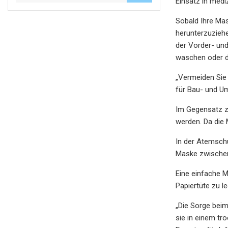
Einsatz in medi
Sobald Ihre Mas
herunterzuzieh
der Vorder- un
waschen oder de
„Vermeiden Sie a
für Bau- und Um
Im Gegensatz z
werden. Da die 
In der Atemsch
Maske zwischen 
Eine einfache M
Papiertüte zu l
„Die Sorge beim
sie in einem tr