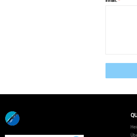
Inhalt:
*
QU
He
Übe