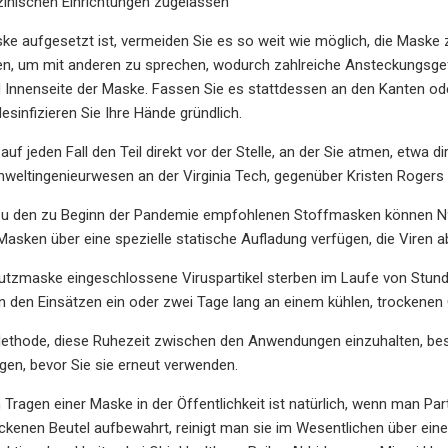
zinischen Einrichtungen zugelassen
ke aufgesetzt ist, vermeiden Sie es so weit wie möglich, die Maske z
en, um mit anderen zu sprechen, wodurch zahlreiche Ansteckungsge
d Innenseite der Maske. Fassen Sie es stattdessen an den Kanten
sinfizieren Sie Ihre Hände gründlich.
uf jeden Fall den Teil direkt vor der Stelle, an der Sie atmen, etwa 
weltingenieurwesen an der Virginia Tech, gegenüber Kristen Rogers
u den zu Beginn der Pandemie empfohlenen Stoffmasken können N9
Masken über eine spezielle statische Aufladung verfügen, die Viren 
utzmaske eingeschlossene Viruspartikel sterben im Laufe von Stund
den Einsätzen ein oder zwei Tage lang an einem kühlen, trockenen 
ethode, diese Ruhezeit zwischen den Anwendungen einzuhalten, beste
egen, bevor Sie sie erneut verwenden.
 Tragen einer Maske in der Öffentlichkeit ist natürlich, wenn man Pa
ockenen Beutel aufbewahrt, reinigt man sie im Wesentlichen über ei