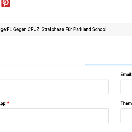
ige:
FL Gegen CRUZ: Strafphase Für Parkland School
Shooter
Email
App:
*
Them