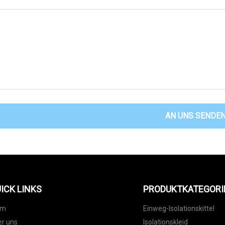
AN UNS SENDE
ICK LINKS
PRODUKTKATEGORI
im
Einweg-Isolationskittel
r uns
Isolationskleid