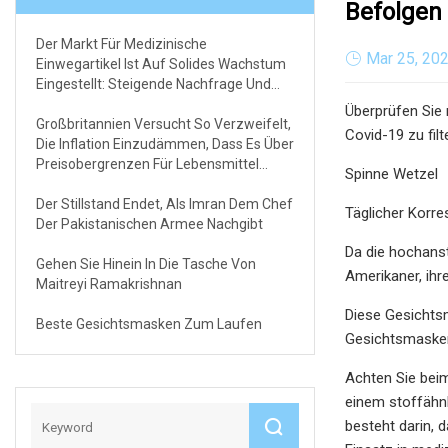
Befolgen 
Der Markt Für Medizinische
Mar 25, 20
Einwegartikel Ist Auf Solides Wachstum
Eingestellt: Steigende Nachfrage Und
Neue Erkenntnisse
Überprüfen Sie 
Großbritannien Versucht So Verzweifelt,
Covid-19 zu fil
Die Inflation Einzudämmen, Dass Es Über
Preisobergrenzen Für Lebensmittel
Spinne Wetzel
Spricht
Der Stillstand Endet, Als Imran Dem Chef
Täglicher Korr
Der Pakistanischen Armee Nachgibt
Da die hochans
Gehen Sie Hinein In Die Tasche Von
Amerikaner, ih
Maitreyi Ramakrishnan
Diese Gesichtsm
Beste Gesichtsmasken Zum Laufen
Gesichtsmasken
Achten Sie bei
einem stoffähnl
besteht darin, 