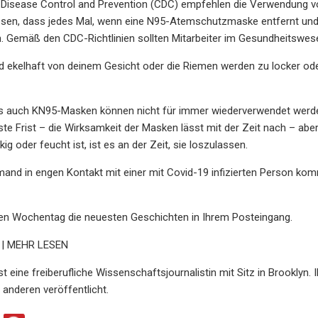
r Disease Control and Prevention (CDC) empfehlen die Verwendung 
esen, dass jedes Mal, wenn eine N95-Atemschutzmaske entfernt und
. Gemäß den CDC-Richtlinien sollten Mitarbeiter im Gesundheitsw
rd ekelhaft von deinem Gesicht oder die Riemen werden zu locker oder b
s auch KN95-Masken können nicht für immer wiederverwendet werden
este Frist – die Wirksamkeit der Masken lässt mit der Zeit nach – a
kig oder feucht ist, ist es an der Zeit, sie loszulassen.
nd in engen Kontakt mit einer mit Covid-19 infizierten Person kom
den Wochentag die neuesten Geschichten in Ihrem Posteingang.
| | MEHR LESEN
st eine freiberufliche Wissenschaftsjournalistin mit Sitz in Brooklyn.
anderen veröffentlicht.