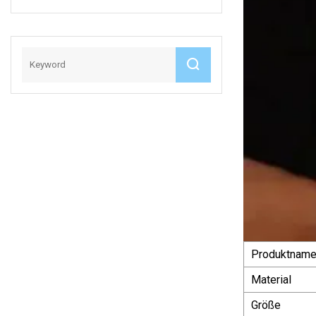
Chirurgische Mob-
Kappe,
Chirurgenkopf,
Bauschige, Nicht
Gewebte Clip-
Kappe
Produktnam
Material
Größe