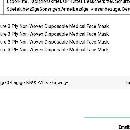
Laborkittel, Isolationskittel, OP-Kittel, Besucherkittel, Sc
StiefelüberzügeSonstiges:Ärmelbezüge, Kissenbezüge, Bett
ige:
3-Lagige KN95-Vlies-Einweg-
Ei
Gesichts-/Gesichtsmaske Ohne Schutz Für
Ch
Erwachsene
Email