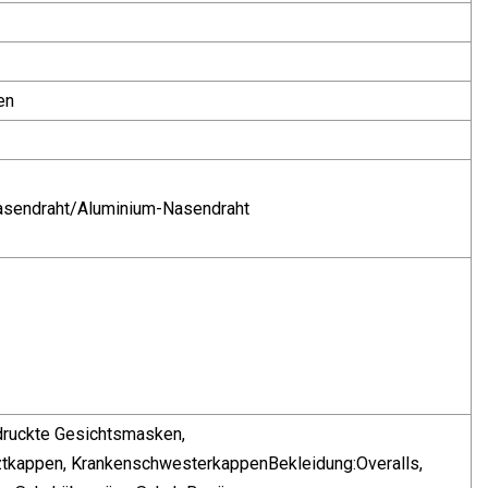
en
Nasendraht/Aluminium-Nasendraht
ruckte Gesichtsmasken,
ztkappen, KrankenschwesterkappenBekleidung:Overalls,