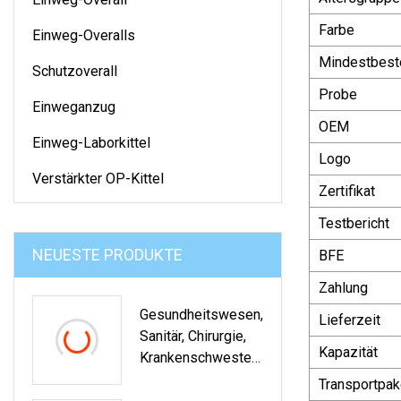
Farbe
Einweg-Overalls
Mindestbest
Schutzoverall
Probe
Einweganzug
OEM
Einweg-Laborkittel
Logo
Verstärkter OP-Kittel
Zertifikat
Testbericht
NEUESTE PRODUKTE
BFE
Zahlung
Gesundheitswesen,
Lieferzeit
Sanitär, Chirurgie,
Kapazität
Krankenschwester,
Haarnetz, Einweg-
Transportpak
Bouffant-Haube Für