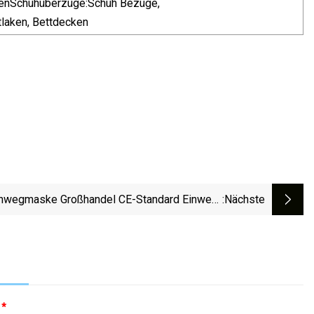
hürzenSchuhüberzüge:Schuh Bezüge,
laken, Bettdecken
nwegmaske Großhandel CE-Standard Einweg-
:nächste
irurgie-Krankenhaus Blaue Gesichtsmaske 50
Stück Pro Karton En 14683 Staub-Ohrbügel-
Gesichtsmaske Krankenhaus Medizinische
Verwendung
:
*