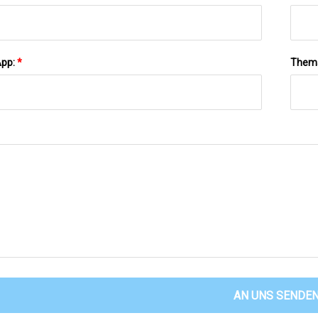
App:
*
Them
AN UNS SENDE