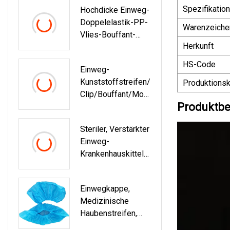
Spezifikation
Hochdicke Einweg-
Labore
Doppelelastik-PP-
Warenzeiche
Vlies-Bouffant-
Herkunft
Mob-Mütze Für
Ärzte Und
HS-Code
Einweg-
Krankenschwestern
Kunststoffstreifen/
Produktionsk
Clip/Bouffant/Mop
Produktbe
P/Vlies/PP-Kappe,
Dusche/Badekapp
Steriler, Verstärkter
E/Hotelkappe,
Einweg-
Runde Kappe,
Krankenhauskittel
Kopfhaarkappe/Kra
Aus SMS-
Nkenschwester-/Ar
Vliesstoff
Ztkappe/medizinis
Einwegkappe,
Che/chirurgische
Medizinische
Kappe
Haubenstreifen,
Krankenschwester,